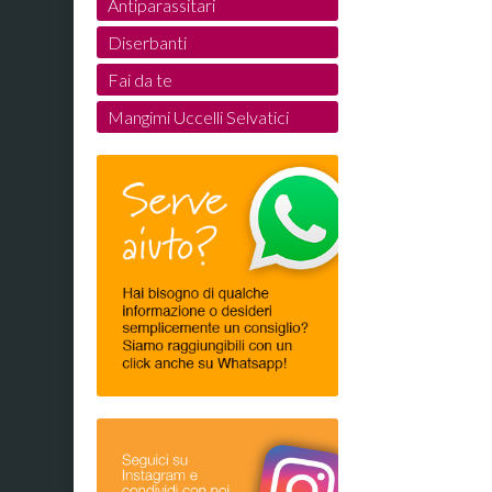
Antiparassitari
Diserbanti
Fai da te
Mangimi Uccelli Selvatici