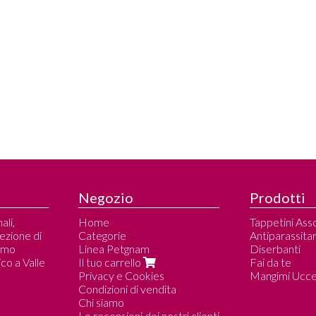
Negozio
Prodotti
ali,
Home
Tappetini Ass
lezione di
Categorie
Antiparassitar
amo
Linea Petgnam
Diserbanti
co a Valle
Il tuo carrello
Fai da te
Privacy e Cookies
Mangimi Uccell
Condizioni di vendita
Chi siamo
Le recensioni dei nostri clienti