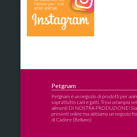
Petgnam
Petgnam è un negozio di prodotti per anim
soprattutto cani e gatti. Trovi un'ampia se
alimenti DI NOSTRA PRODUZIONE! Si
presenti online ma abbiamo un negozio fisi
di Cadore (Belluno)