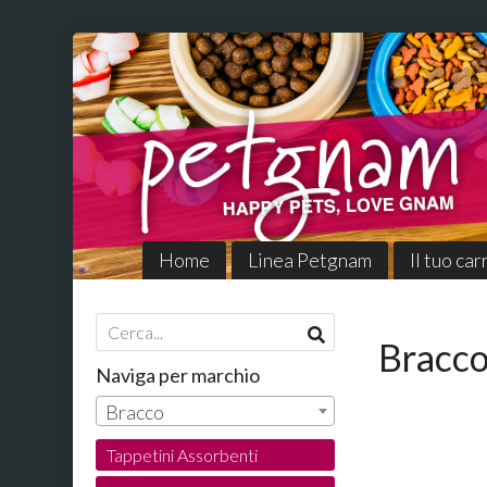
Home
Linea Petgnam
Il tuo car
Bracc
Naviga per marchio
Bracco
Tappetini Assorbenti