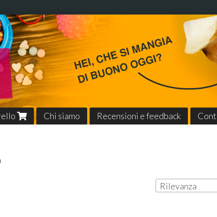
rello
Chi siamo
Recensioni e feedback
Cont
o
Rilevanza