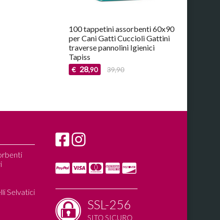
100 tappetini assorbenti 60x90
per Cani Gatti Cuccioli Gattini
traverse pannolini Igienici
Tapiss
28
€
39,90
,90
orbenti
i
i Selvatici
SSL-256
SITO SICURO