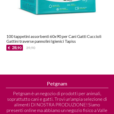
100 tappetini assorbenti 60x90 per Cani Gatti Cuccioli
Gattini traverse pannolini Igienici Tapiss
28
€
39,90
,90
Petgnam
Petgnam è un negozio di prodotti per animali,
soprattutto cani e gatti. Trovi un'ampia selezione di
alimenti DI NOSTRA PRODUZIONE! Siamo
presenti online ma abbiamo un negozio fisico a Valle