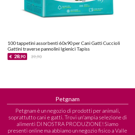
100 tappetini assorbenti 60x90 per Cani Gatti Cuccioli
Gattini traverse pannolini Igienici Tapiss
28
€
39,90
,90
Petgnam
Petgnam è un negozio di prodotti per animali,
soprattutto cani e gatti. Trovi un'ampia selezione di
alimenti DI NOSTRA PRODUZIONE! Siamo
presenti online ma abbiamo un negozio fisico a Valle