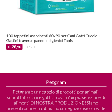
100 tappetini assorbenti 60x90 per Cani Gatti Cuccioli
Gattini traverse pannolini Igienici Tapiss
28
€
39,90
,90
Petgnam
Petgnam è un negozio di prodotti per animali,
soprattutto cani e gatti. Trovi un'ampia selezione di
alimenti DI NOSTRA PRODUZIONE! Siamo
presenti online ma abbiamo un negozio fisico a Valle