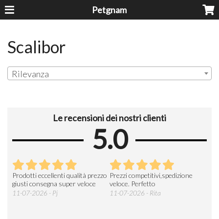
Petgnam
Scalibor
Rilevanza
Le recensioni dei nostri clienti
5.0
Prodotti eccellenti qualità prezzo
Prezzi competitivi,spedizione
Buo
a
giusti consegna super veloce
veloce. Perfetto
sped
prod
11-07-2026 - Pj
11-07-2026 - Rita
gene
26-0