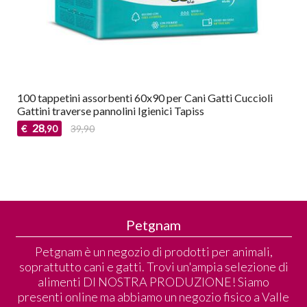
100 tappetini assorbenti 60x90 per Cani Gatti Cuccioli
Gattini traverse pannolini Igienici Tapiss
28
€
39,90
,90
Petgnam
Petgnam è un negozio di prodotti per animali,
soprattutto cani e gatti. Trovi un'ampia selezione di
alimenti DI NOSTRA PRODUZIONE! Siamo
presenti online ma abbiamo un negozio fisico a Valle