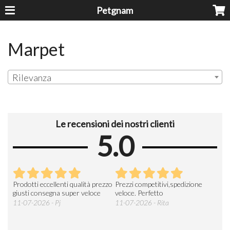
Petgnam
Marpet
Rilevanza
Le recensioni dei nostri clienti
5.0
Prodotti eccellenti qualità prezzo
Prezzi competitivi,spedizione
Buo
a
giusti consegna super veloce
veloce. Perfetto
sped
prod
11-07-2026 - Pj
11-07-2026 - Rita
gene
26-0