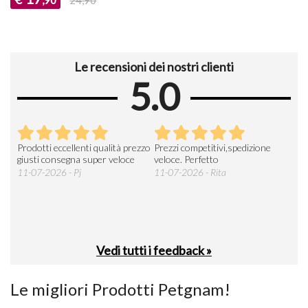
,90
24,90
Le recensioni dei nostri clienti
5.0
Prodotti eccellenti qualità prezzo
Prezzi competitivi,spedizione
Buo
a
giusti consegna super veloce
veloce. Perfetto
sped
prod
11-07-2026 - Pj
11-07-2026 - Rita
gene
26-0
Vedi tutti i feedback »
Le migliori Prodotti Petgnam!