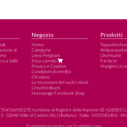
Negozio
Prodotti
ali,
Home
Tappetini Ass
lezione di
Categorie
Antiparassitar
amo
Linea Petgnam
Diserbanti
co a Valle
Il tuo carrello
Fai da te
Privacy e Cookies
Mangimi Uccell
Condizioni di vendita
Chi siamo
Le recensioni dei nostri clienti
Crea feedback
Homepage Facebook Shop
 IT04566920270 Iscrizione al Registro delle imprese VE-428305 Ca
3 - 32040 Valle di Cadore (BL) (Belluno) - Italia - 0435581403 -
inf
Ecommerce creato con
Scontrino.com