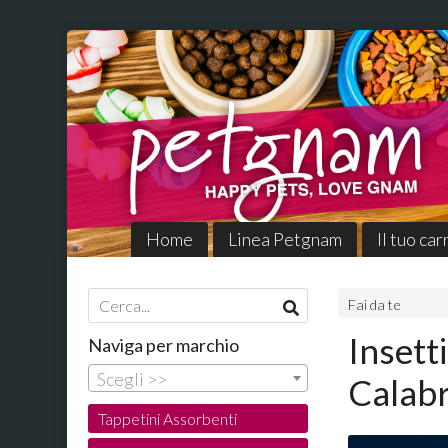
Home
Linea Petgnam
Il tuo car
Fai da te
Insett
Naviga per marchio
Scegli >>
Calabr
Tappetini Assorbenti