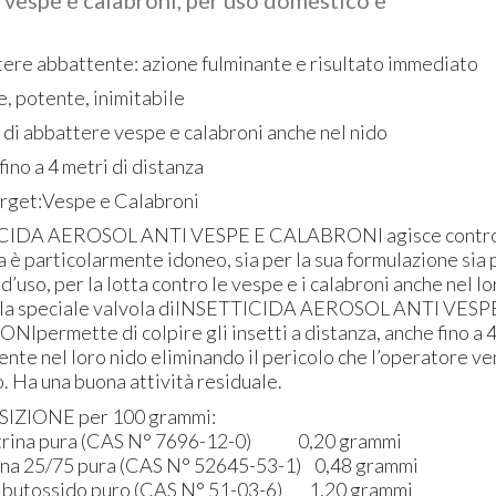
tere abbattente: azione fulminante e risultato immediato
e, potente, inimitabile
di abbattere vespe e calabroni anche nel nido
 fino a 4 metri di distanza
target:Vespe e Calabroni
CIDA AEROSOL ANTI VESPE E CALABRONI agisce contro
a è particolarmente idoneo, sia per la sua formulazione sia 
d’uso, per la lotta contro le vespe e i calabroni anche nel lo
lla speciale valvola diINSETTICIDA AEROSOL ANTI VESP
permette di colpire gli insetti a distanza, anche fino a 4
nte nel loro nido eliminando il pericolo che l’operatore ve
. Ha una buona attività residuale.
ZIONE per 100 grammi:
trina pura (CAS N° 7696-12-0) 0,20 grammi
na 25/75 pura (CAS N° 52645-53-1) 0,48 grammi
lbutossido puro (CAS N° 51-03-6) 1,20 grammi