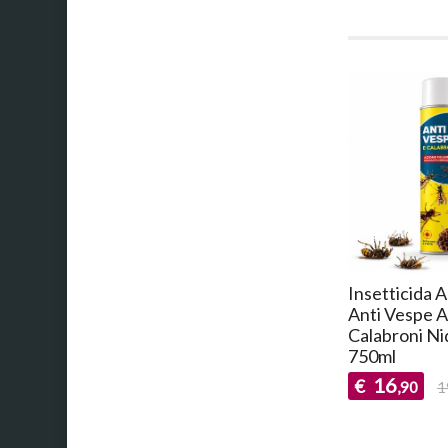
Insetticida 
Anti Vespe A
Calabroni Ni
750ml
16
€
,90
1