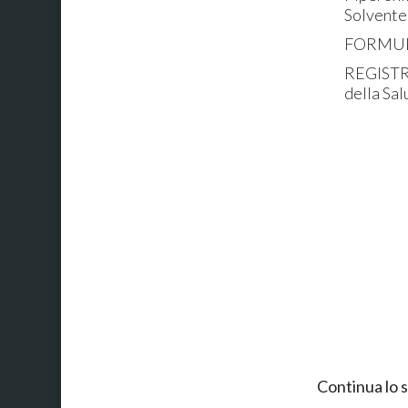
Solvente
FORMUL
REGISTRA
della Sal
Continua lo 