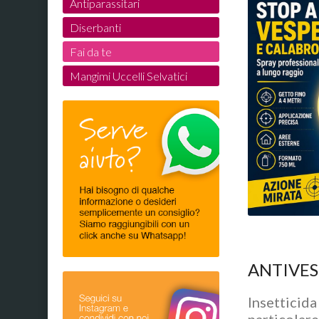
Antiparassitari
Diserbanti
Fai da te
Mangimi Uccelli Selvatici
ANTIVES
Insetticida 
particolare