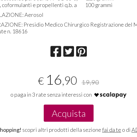
, coformulanti e propellenti q.b. a 100 grammi
AZIONE: Aerosol
ZIONE: Presidio Medico Chirurgico Registrazione del M
ute n. 18616
16
,90
€
19,90
o paga in 3 rate senza interessi con
Acquista
shopping!
scopri altri prodotti della sezione
fai da te
o di
A