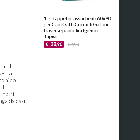
100 tappetini assorbenti 60x90
per Cani Gatti Cuccioli Gattini
traverse pannolini Igienici
Tapiss
28
€
39,90
,90
 molti
per la
ro nido.
E E
 metri,
nga da essi