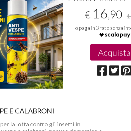
Tapetti 
rapporto
16
Consegn
,90
€
1
22-07-2
o paga in 3 rate senza in
Acquista
PE E CALABRONI
per la lotta contro gli insetti in
 vespe e calabroni, per uso domestico e