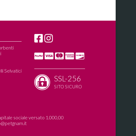
orbenti
i
i Selvatici
SSL-256
SITO SICURO
pitale sociale versato 1.000,00
o@petgnam.it