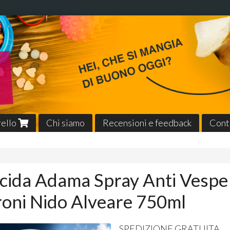
rello
Chi siamo
Recensioni e feedback
Cont
icida Adama Spray Anti Vespe
oni Nido Alveare 750ml
SPEDIZIONE
GRATUITA