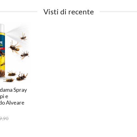
Visti di recente
Adama Spray
pi e
do Alveare
9,90