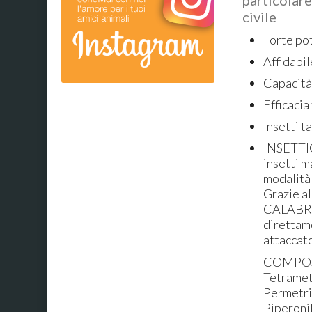
civile
Forte po
Affidabil
Capacità 
Efficacia
Insetti 
INSETTI
insetti m
modalità 
Grazie a
CALABRONI
direttame
attaccato
COMPOSI
Tetrame
Permetri
Piperoni