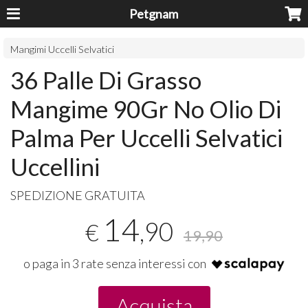
Petgnam
Mangimi Uccelli Selvatici
36 Palle Di Grasso
Mangime 90Gr No Olio Di
Palma Per Uccelli Selvatici
Uccellini
SPEDIZIONE
GRATUITA
14
,90
€
19,90
o paga in 3 rate senza interessi con
Acquista