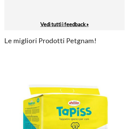
26-0
Vedi tutti i feedback »
Le migliori Prodotti Petgnam!