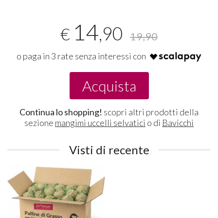
14
,90
€
19,90
o paga in 3 rate senza interessi con
Acquista
Continua lo shopping!
scopri altri prodotti della
sezione
mangimi uccelli selvatici
o di
Bavicchi
Visti di recente