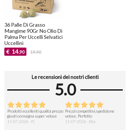
36 Palle Di Grasso
Mangime 90Gr No Olio Di
Palma Per Uccelli Selvatici
Uccellini
14
€
,90
19,90
Le recensioni dei nostri clienti
5.0
Prodotti eccellenti qualità prezzo
Prezzi competitivi,spedizione
Buo
a
giusti consegna super veloce
veloce. Perfetto
sped
prod
11-07-2026 - Pj
11-07-2026 - Rita
gene