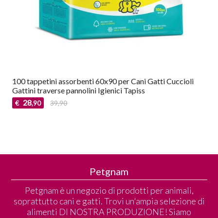
100 tappetini assorbenti 60x90 per Cani Gatti Cuccioli
Gattini traverse pannolini Igienici Tapiss
28
€
39,90
,90
Petgnam
Petgnam è un negozio di prodotti per animali,
soprattutto cani e gatti. Trovi un'ampia selezione di
alimenti DI NOSTRA PRODUZIONE! Siamo