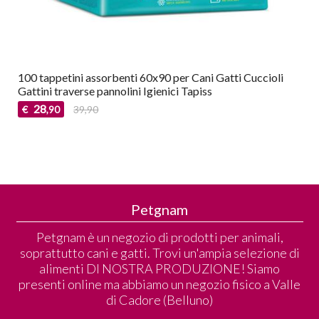
100 tappetini assorbenti 60x90 per Cani Gatti Cuccioli
Gattini traverse pannolini Igienici Tapiss
28
€
39,90
,90
Petgnam
Petgnam è un negozio di prodotti per animali,
soprattutto cani e gatti. Trovi un'ampia selezione di
alimenti DI NOSTRA PRODUZIONE! Siamo
presenti online ma abbiamo un negozio fisico a Valle
di Cadore (Belluno)