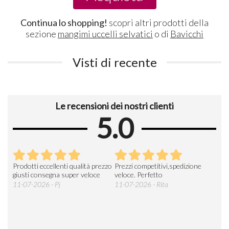
Continua lo shopping!
scopri altri prodotti della
sezione
mangimi uccelli selvatici
o di
Bavicchi
Visti di recente
Le recensioni dei nostri clienti
5.0
Prodotti eccellenti qualità prezzo
Prezzi competitivi,spedizione
Buo
a
giusti consegna super veloce
veloce. Perfetto
sped
prod
11-07-2026 - Pj
11-07-2026 - Rita
gene
26-0